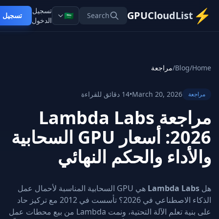
تسجيل
GPUCloudLis
🇸🇦
Search
تسجيل
الدخول
/
Blog
/
مراجعة
March 20, 2026
•
14 دقائق للقراءة
ة
مراجعة Lambda Labs
2026: أسعار GPU السحابية
أداء والحكم النهائي
Lambda La
هي GPU السحابية المناسبة لأحمال عمل
الذكاء الاصطناعي في 2026؟ تأسست في 2012 مع تركيز حاد
على بنية تعلم الآلة التحتية، ونمت Lambda من بيع محطات عمل