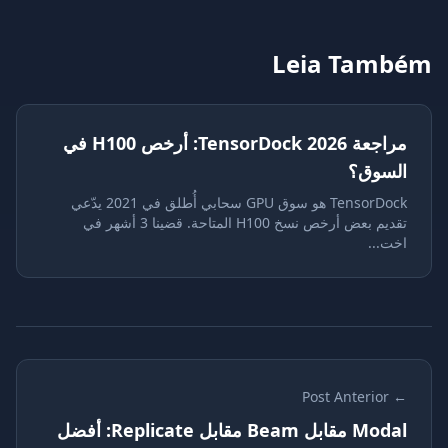
Leia Tam
مراجعة TensorDock 2026: أرخص H100 في
سوق؟
TensorDock هو سوق GPU سحابي أُطلق في 2021 يدّعي
تقديم بعض أرخص نسخ H100 المتاحة. قضينا 3 أشهر في
...
← P
Modal مقابل Beam مقابل Replicate: أفضل