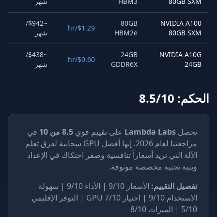
80GB 
HBM3
شهر
~$942/
80GB
NVIDIA A
$1.29/hr
80GB 
HBM2e
شهر
~$438/
24GB
NVIDIA A
$0.60/hr
2
GDDR6X
شهر
8.5/1
صل
Lambda Labs
على تقييم قوي
8.5 من 10
في
مراجعتنا لعام 2026. إنها أفضل GPU سحابية لفرق تعلم
لة التي تريد أسعاراً تنافسية وصفر احتكاك في الإعداد
نية تحتية مخصصة موثوقة.
يل التقييم:
الأسعار 9/10 | الأداء 9/10 | سهولة
الاستخدام 9/10 | اختيار GPU 7/10 | التوفر الإقليمي
ميزات 8/10