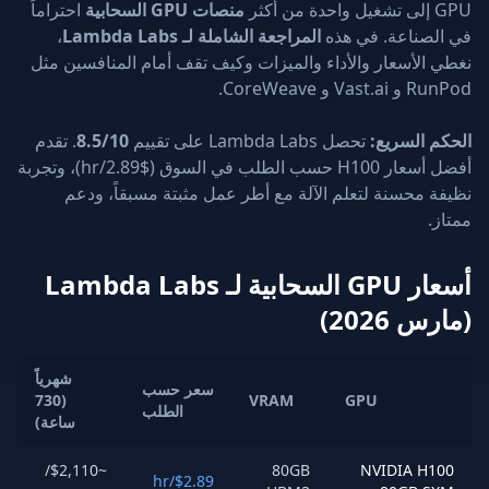
منصات GPU السحابية
احتراماً
ناعة. في هذه
المراجعة الشاملة لـ Lambda Labs
،
لأسعار والأداء والميزات وكيف تقف أمام المنافسين مثل
CoreWeave.
السريع:
تحصل Lambda Labs على تقييم
8.5/10
. تقدم
أفضل أسعار H100 حسب الطلب في السوق ($2.89/hr)، وتجربة
محسنة لتعلم الآلة مع أطر عمل مثبتة مسبقاً، ودعم
أسعار GPU السحابية لـ Lambda Labs
2026)
شهرياً
سعر حسب
(730
VRAM
GPU
الطلب
ساعة)
~$2,110/
80GB
NVIDIA H
$2.89/hr