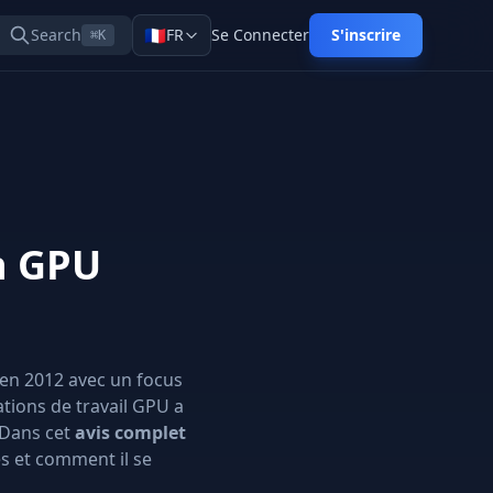
🇫🇷
Search
FR
Se Connecter
S'inscrire
⌘K
on GPU
 en 2012 avec un focus
ations de travail GPU a
. Dans cet
avis complet
es et comment il se