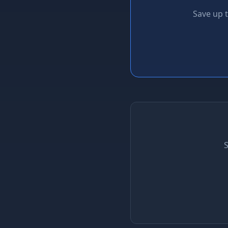
Save up 
S