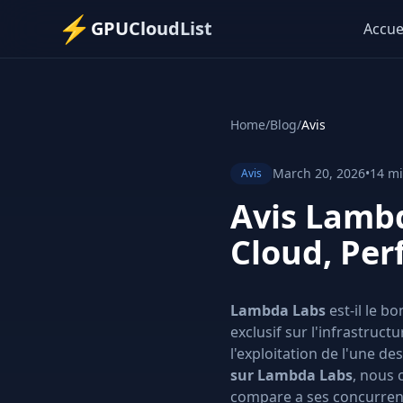
⚡
GPUCloudList
Accue
Home
/
Blog
/
Avis
March 20, 2026
•
14 mi
Avis
Avis Lambd
Cloud, Per
Lambda Labs
est-il le b
exclusif sur l'infrastruc
l'exploitation de l'une de
sur Lambda Labs
, nous 
compare a ses concurren