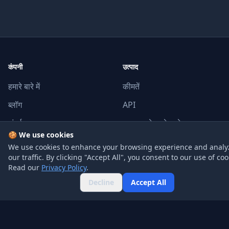
कंपनी
उत्पाद
हमारे बारे में
कीमतें
ब्लॉग
API
संपर्क
अक्सर पूछे जाने वाले प्रश्न
🍪 We use cookies
We use cookies to enhance your browsing experience and analy
कानूनी
Social
our traffic. By clicking "Accept All", you consent to our use of coo
Read our
Privacy Policy
.
गोपनीयता नीति
ट्विटर
Decline
Accept All
सेवा की शर्तें
GitHub
Affiliate Disclosure
Linkedin